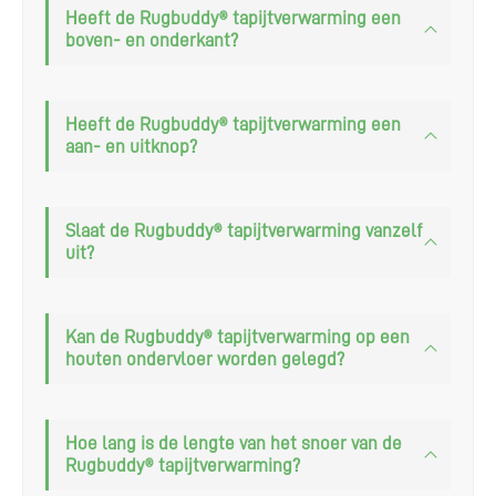
augustus zijn wij
Heeft de Rugbuddy® tapijtverwarming een
boven- en onderkant?
weer terug!
In verband met de bouwvak zijn wij gesloten van
Heeft de Rugbuddy® tapijtverwarming een
maandag 27 juli tot vrijdag 14 augustus. Het is
mogelijk om via de webshop te bestellen, maar houd
aan- en uitknop?
dan rekening met een langere levertijd. Alle geplaatste
bestellingen worden vanaf maandag 17 augustus 2026
weer verzonden.
Slaat de Rugbuddy® tapijtverwarming vanzelf
uit?
Kan de Rugbuddy® tapijtverwarming op een
houten ondervloer worden gelegd?
Hoe lang is de lengte van het snoer van de
Rugbuddy® tapijtverwarming?