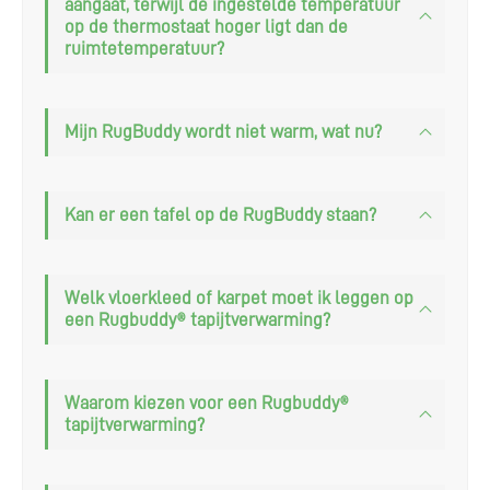
aangaat, terwijl de ingestelde temperatuur
op de thermostaat hoger ligt dan de
ruimtetemperatuur?
Mijn RugBuddy wordt niet warm, wat nu?
Kan er een tafel op de RugBuddy staan?
Welk vloerkleed of karpet moet ik leggen op
een Rugbuddy® tapijtverwarming?
Clos
Waarom kiezen voor een Rugbuddy®
this
Vanaf maandag 17
tapijtverwarming?
modu