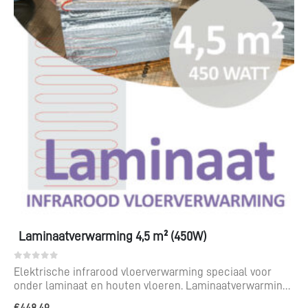
augustus zijn wij
weer terug!
In verband met de bouwvak zijn wij gesloten van
maandag 27 juli tot vrijdag 14 augustus. Het is
mogelijk om via de webshop te bestellen, maar houd
dan rekening met een langere levertijd. Alle geplaatste
bestellingen worden vanaf maandag 17 augustus 2026
weer verzonden.
Laminaatverwarming 4,5 m² (450W)
0
out of 5
Elektrische infrarood vloerverwarming speciaal voor
onder laminaat en houten vloeren. Laminaatverwarming
voor een te leggen oppervlak van 4,5 m².
€
448,49