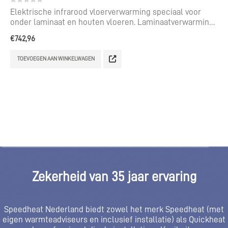
0
out of 5
Elektrische infrarood vloerverwarming speciaal voor
onder laminaat en houten vloeren. Laminaatverwarming
voor een te leggen oppervlak van 8,5 m².
€
742,96
TOEVOEGEN AAN WINKELWAGEN
Zekerheid van 35 jaar ervaring
Speedheat Nederland biedt zowel het merk Speedheat (met
eigen warmteadviseurs en inclusief installatie) als Quickheat