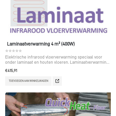
Laminaatverwarming 4 m² (400W)
0
out of 5
Elektrische infrarood vloerverwarming speciaal voor
onder laminaat en houten vloeren. Laminaatverwarming
voor een te leggen oppervlak van 4 m².
€
415,91
TOEVOEGEN AAN WINKELWAGEN
Clos
this
Vanaf maandag 17
modu