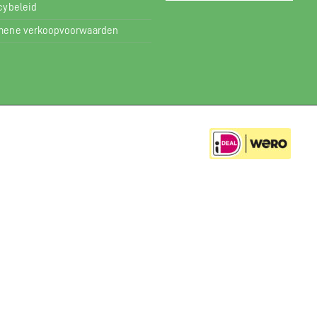
cybeleid
mene verkoopvoorwaarden