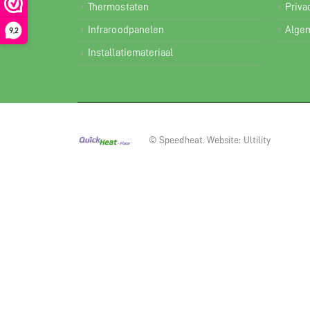
Thermostaten
Priva
Infraroodpanelen
Alge
9,2
Installatiemateriaal
© Speedheat. Website: Ultility