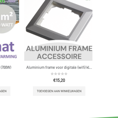
TOEVOE
00W)
Aluminium frame voor digitale (wifi) klokthermostaat (niet voor eco thermostaat)
0
out of 5
€
15,20
N
TOEVOEGEN AAN WINKELWAGEN