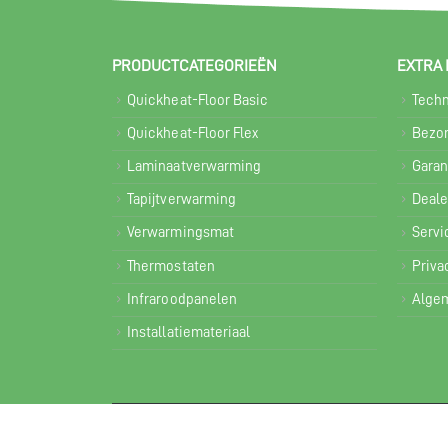
PRODUCTCATEGORIEËN
EXTRA 
Quickheat-Floor Basic
Techn
Quickheat-Floor Flex
Bezor
Laminaatverwarming
Garan
Tapijtverwarming
Deale
Verwarmingsmat
Servi
Thermostaten
Priva
Infraroodpanelen
Alge
Installatiemateriaal