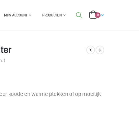
MIJN ACCOUNT
PRODUCTEN
0
ter
. )
eer koude en warme plekken of op moeilijk