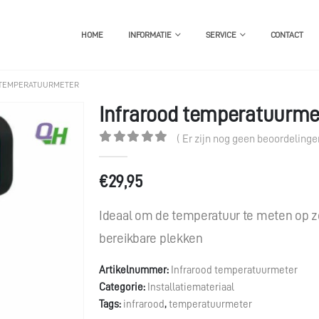
HOME
INFORMATIE
SERVICE
CONTACT
 TEMPERATUURMETER
Infrarood temperatuurme
( Er zijn nog geen beoordelingen
0
out of 5
€
29,95
Ideaal om de temperatuur te meten op z
bereikbare plekken
Artikelnummer:
Infrarood temperatuurmeter
Categorie:
Installatiemateriaal
Tags:
infrarood
,
temperatuurmeter