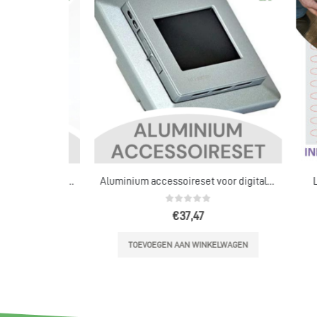
Antracietkleurige accessoireset voor digitale (wifi) klokthermostaat
Aluminium accessoireset voor digitale (wifi) klokthermostaat
Lam
5
0
out of 5
€
37,47
ELWAGEN
TOEVOEGEN AAN WINKELWAGEN