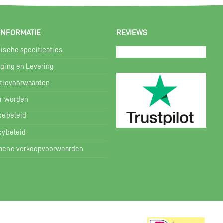
INFORMATIE
REVIEWS
ische specificaties
ging en Levering
tievoorwaarden
r worden
cebeleid
cybeleid
mene verkoopvoorwaarden