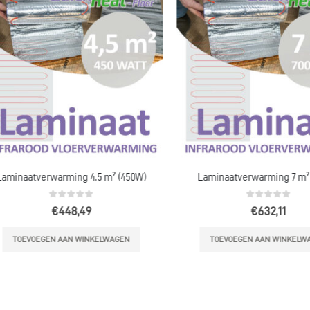
inaatverwarming 4,5 m² (450W)
Laminaatverwarming 7 m² (7
0
out of 5
0
out of 5
€
448,49
€
632,11
TOEVOEGEN AAN WINKELWAGEN
TOEVOEGEN AAN WINKELWAGE