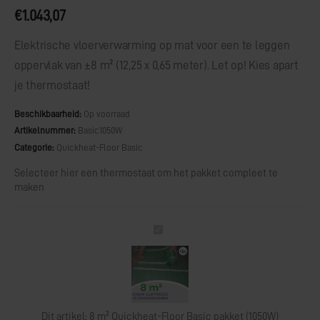
€
1.043,07
Elektrische vloerverwarming op mat voor een te leggen
oppervlak van ±8 m² (12,25 x 0,65 meter). Let op! Kies apart
je thermostaat!
Beschikbaarheid:
Op voorraad
Artikelnummer:
Basic1050W
Categorie:
Quickheat-Floor Basic
Selecteer hier een thermostaat om het pakket compleet te
maken
8
m²
Quickheat-
Floor
Basic
pakket
Dit artikel:
8 m² Quickheat-Floor Basic pakket (1050W)