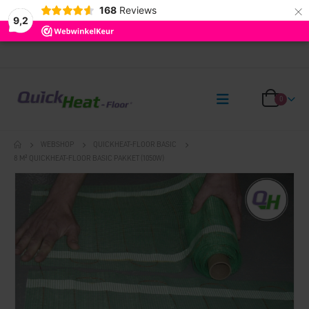
×
168
Reviews
9,2
0
WEBSHOP
QUICKHEAT-FLOOR BASIC
8 M² QUICKHEAT-FLOOR BASIC PAKKET (1050W)