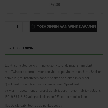
€
240,80
TOEVOEGEN AAN WINKELWAGEN
BESCHRIJVING
Elektrische vloerverwarming op zelfklevende mat (2 mm dun)
Clos
met
Twincore
element, voor een vloeroppervlak van ca. 8 m². Snel en
this
Vanaf maandag 17
modu
eenvoudig te installeren, zonder hakken of breken in de vloer.
Quickheat-Floor Basic is voorzien van een Speedheat
augustus zijn wij
verwarmingselement en wordt gefabriceerd in eigen fabriek volgens
IEC 60335-2-30 veiligheidseisen en CE-conformiteitseisen.
weer terug!
Het Quickheat-Floor Basic pakket bevat: