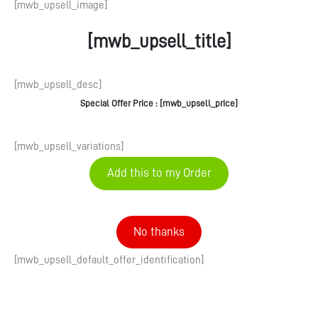
[mwb_upsell_image]
[mwb_upsell_title]
[mwb_upsell_desc]
Special Offer Price : [mwb_upsell_price]
[mwb_upsell_variations]
Add this to my Order
No thanks
[mwb_upsell_default_offer_identification]